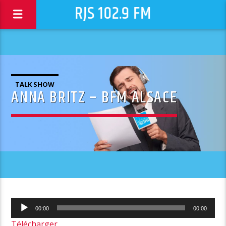
RJS 102.9 FM
TALK SHOW
ANNA BRITZ – BFM ALSACE
Lecteur
00:00
00:00
audio
Télécharger