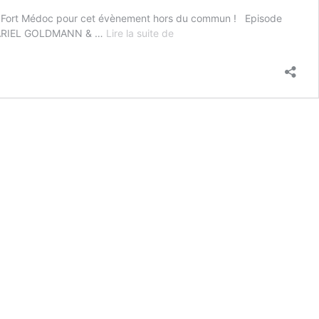
ussac Fort Médoc pour cet évènement hors du commun ! Episode
100
I, ARIEL GOLDMANN & …
Lire la suite de
ANS
DES
EI
–
TZOMET
4
–
La
Jeunesse
et
communauté
juive