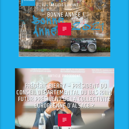
ARTICLE SUIVANT
BONNE ANNÉE !
ARTICLE PRÉCÉDENT
FRÉDÉRIC BIERRY – PRÉSIDENT DU
CONSEIL DÉPARTEMENTAL DU BAS RHIN,
FUTUR PRÉSIDENT DE LA COLLECTIVITÉ
EUROPÉENNE D’ALSACE ?