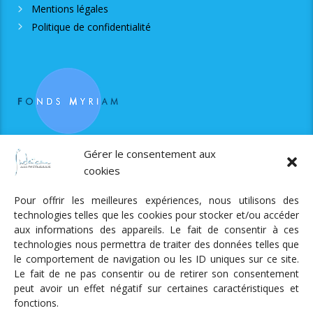
Mentions légales
Politique de confidentialité
RJS est soutenue par le Fonds Myriam
Gérer le consentement aux
cookies
Pour offrir les meilleures expériences, nous utilisons des
technologies telles que les cookies pour stocker et/ou accéder
aux informations des appareils. Le fait de consentir à ces
technologies nous permettra de traiter des données telles que
Radio Judaica Strasbourg
le comportement de navigation ou les ID uniques sur ce site.
Le fait de ne pas consentir ou de retirer son consentement
Tous droits réservés
peut avoir un effet négatif sur certaines caractéristiques et
RADIO JUDAÏCA
ÉMISSIONS ET GRILLE DES PROGRAMMES
fonctions.
PODCASTS
NOTRE ACTUALITÉ
CONTACT
FAIRE