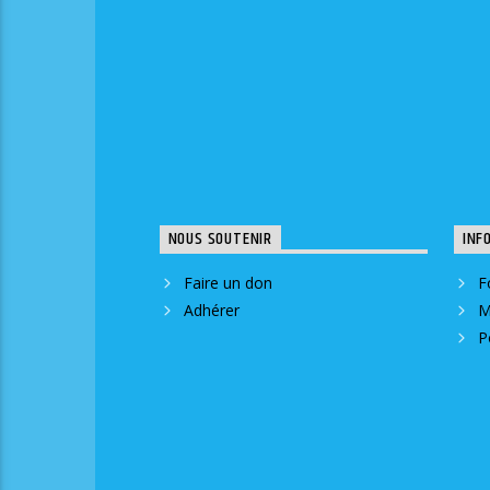
NOUS SOUTENIR
INF
Faire un don
F
Adhérer
M
P