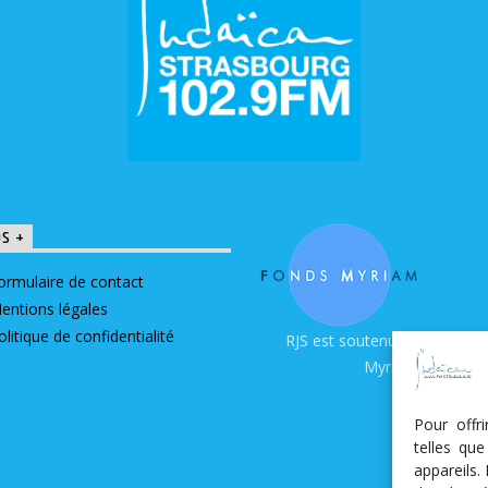
OS +
ormulaire de contact
entions légales
olitique de confidentialité
RJS est soutenue par le Fon
Myriam
Pour offr
telles qu
appareils.