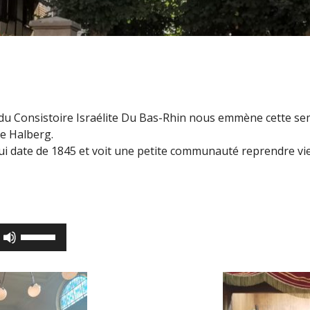
du Consistoire Israélite Du Bas-Rhin nous emmène cette se
re Halberg.
 date de 1845 et voit une petite communauté reprendre vie 
Utilisez
les
flèches
haut/bas
pour