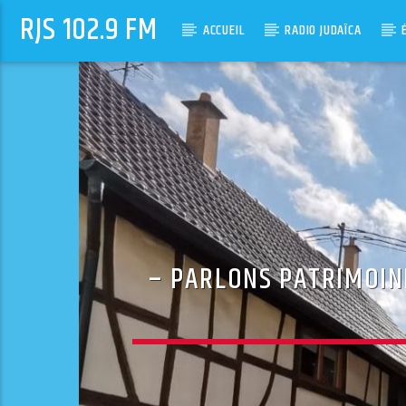
RJS 102.9 FM
ACCUEIL
RADIO JUDAÏCA
– PARLONS PATRIMOIN