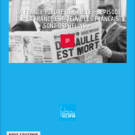
ARTICLE PRÉCÉDENT
LA FRANCE PLEURE DE GAULLE — EPISODE
1: « LA FRANCE EST VEUVE LES FRANCAIS
SONT ORPHELINS »