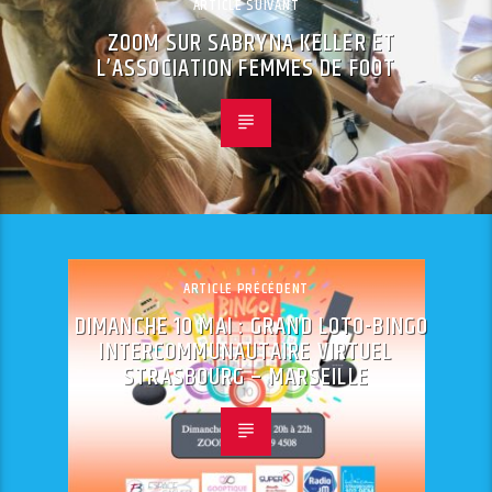
ARTICLE SUIVANT
ZOOM SUR SABRYNA KELLER ET
L’ASSOCIATION FEMMES DE FOOT
ARTICLE PRÉCÉDENT
DIMANCHE 10 MAI : GRAND LOTO-BINGO
INTERCOMMUNAUTAIRE VIRTUEL
STRASBOURG – MARSEILLE