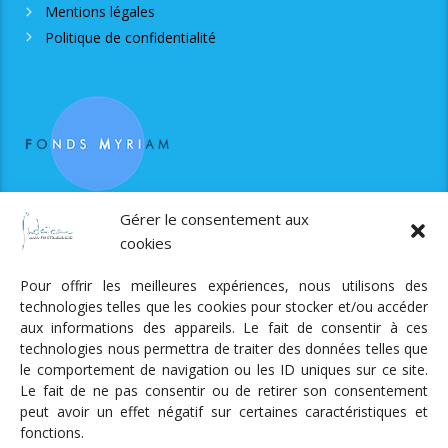
Mentions légales
Politique de confidentialité
RJS est soutenue par le Fonds Myriam
Gérer le consentement aux
cookies
Pour offrir les meilleures expériences, nous utilisons des
technologies telles que les cookies pour stocker et/ou accéder
aux informations des appareils. Le fait de consentir à ces
technologies nous permettra de traiter des données telles que
Radio Judaica Strasbourg
le comportement de navigation ou les ID uniques sur ce site.
Le fait de ne pas consentir ou de retirer son consentement
Tous droits réservés
peut avoir un effet négatif sur certaines caractéristiques et
RADIO JUDAÏCA
ÉMISSIONS ET GRILLE DES PROGRAMMES
fonctions.
PODCASTS
NOTRE ACTUALITÉ
CONTACT
FAIRE