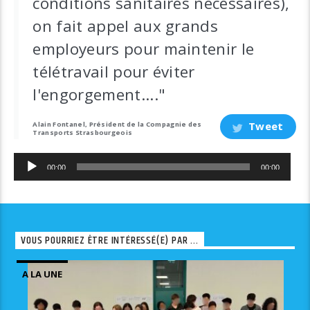
conditions sanitaires nécessaires),
on fait appel aux grands
employeurs pour maintenir le
télétravail pour éviter
l'engorgement...."
Tweet
Alain Fontanel, Président de la Compagnie des
Transports Strasbourgeois
Lecteur
00:00
00:00
audio
VOUS POURRIEZ ÊTRE INTÉRESSÉ(E) PAR ...
A LA UNE