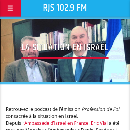
RJS 102.9 FM
LA SITUATION EN ISRAËL
Retrouvez le podcast de l’émission
Profession de Foi
consacrée à la situation en Israël.
Depuis l’
Ambassade d’Israël en France
,
Eric Vial
a été
reçu par Monsieur l’Ambassadeur Daniel Saada qui