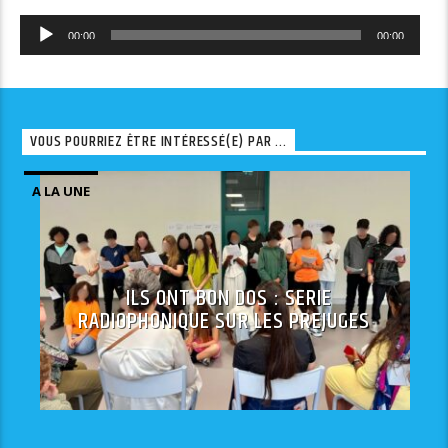
Lecteur
00:00
00:00
audio
VOUS POURRIEZ ÊTRE INTÉRESSÉ(E) PAR ...
A LA UNE
ILS ONT BON DOS : SERIE
RADIOPHONIQUE SUR LES PREJUGES