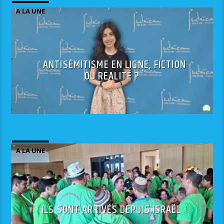
A LA UNE
ANTISÉMITISME EN LIGNE, FICTION
OU RÉALITÉ ?
A LA UNE
ILS SONT ARRIVÉS DEPUIS ISRAËL !